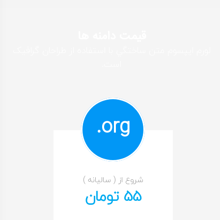
قیمت دامنه ها
لورم ايپسوم متن ساختگي با استفاده از طراحان گرافيک
است.
org.
شروع از ( سالیانه )
55 تومان