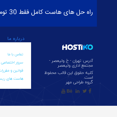
راه حل های هاست کامل فقط 30 تومان در ماه
درباره ما
تماس با ما
آدرس: تهران - خ ولیعصر -
سرور اختصاصی
مجتمع اداری ولیعصر
قوانین و مقررات
کلیه حقوق این قالب محفوظ
است.
هاست های ریسل
گروه طراحی مهر