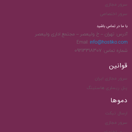
سرور مجازی
سرور اختصاصی
با ما در تماس باشید
آدرس:
تهران – خ ولیعصر – مجتمع اداری ولیعصر
Email:
info@hostiko.com
شماره تماس:
09213318307
قوانین
سرور مجازی ایران
پنل ریسلری هاستینگ
دموها
ارسال تیکت
سرور مجازی
سرور اختصاصی