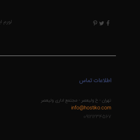
لورم ا
اطلاعات تماس
تهران - خ ولیعصر - مجتمع اداری ولیعصر
info@hostiko.com
09121234567