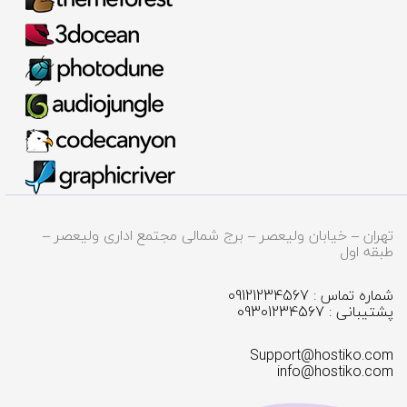
تهران – خیابان ولیعصر – برج شمالی مجتمع اداری ولیعصر –
طبقه اول
شماره تماس : 09121234567
پشتیبانی : 09301234567
Support@hostiko.com
info@hostiko.com